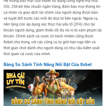
Hệ thống bảo mật của 8xbet sử dụng công nghệ mã hóa
SSL 256-bit tiêu chuẩn ngân hàng, đảm bảo mọi thông tin
cá nhân và giao dịch tài chính của người dùng được bảo
vệ tuyệt đối trước các mối đe dọa từ bên ngoài. Ngoài ra,
nền tảng còn áp dụng xác thực hai yếu tố (2FA) cho tài
khoản người dùng, giảm thiểu tối đa rủi ro bị xâm phạm tài
khoản. Chính sách cá cược có trách nhiệm cũng được
8xbet chú trọng, với các công cụ tự giới hạn nạp tiền và
thời gian chơi dành cho người dùng có nhu cầu kiểm soát
thói quen cá cược của mình.
Bảng So Sánh Tính Năng Nổi Bật Của 8xbet