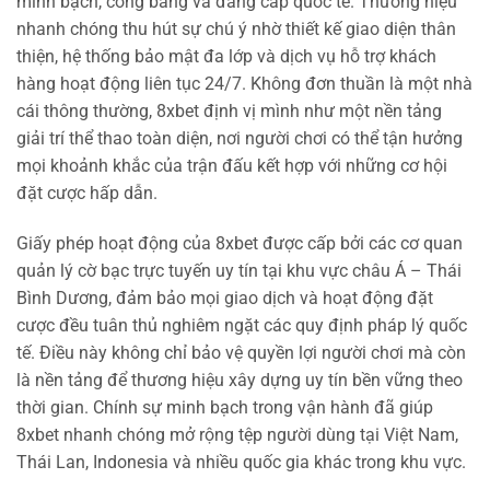
minh bạch, công bằng và đẳng cấp quốc tế. Thương hiệu
nhanh chóng thu hút sự chú ý nhờ thiết kế giao diện thân
thiện, hệ thống bảo mật đa lớp và dịch vụ hỗ trợ khách
hàng hoạt động liên tục 24/7. Không đơn thuần là một nhà
cái thông thường, 8xbet định vị mình như một nền tảng
giải trí thể thao toàn diện, nơi người chơi có thể tận hưởng
mọi khoảnh khắc của trận đấu kết hợp với những cơ hội
đặt cược hấp dẫn.
Giấy phép hoạt động của 8xbet được cấp bởi các cơ quan
quản lý cờ bạc trực tuyến uy tín tại khu vực châu Á – Thái
Bình Dương, đảm bảo mọi giao dịch và hoạt động đặt
cược đều tuân thủ nghiêm ngặt các quy định pháp lý quốc
tế. Điều này không chỉ bảo vệ quyền lợi người chơi mà còn
là nền tảng để thương hiệu xây dựng uy tín bền vững theo
thời gian. Chính sự minh bạch trong vận hành đã giúp
8xbet nhanh chóng mở rộng tệp người dùng tại Việt Nam,
Thái Lan, Indonesia và nhiều quốc gia khác trong khu vực.