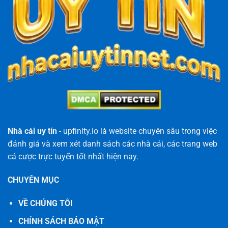
Nhà cái uy tín
- upfinity.io là website chuyên sâu trong việc
đánh giá và xem xét danh sách các nhà cái, các trang web
cá cược trực tuyến tốt nhất hiện nay.
CHUYÊN MỤC
VỀ CHÚNG TÔI
CHÍNH SÁCH BẢO MẬT