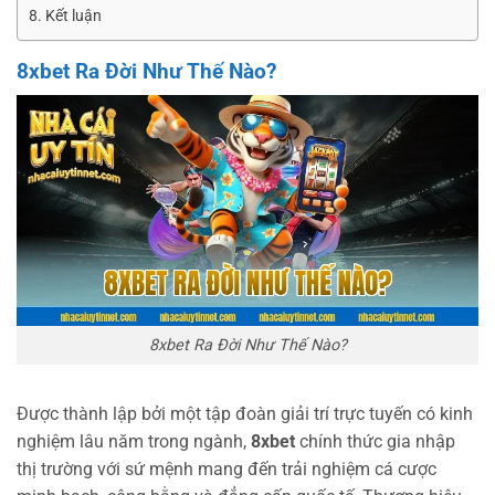
Kết luận
8xbet Ra Đời Như Thế Nào?
8xbet Ra Đời Như Thế Nào?
Được thành lập bởi một tập đoàn giải trí trực tuyến có kinh
nghiệm lâu năm trong ngành,
8xbet
chính thức gia nhập
thị trường với sứ mệnh mang đến trải nghiệm cá cược