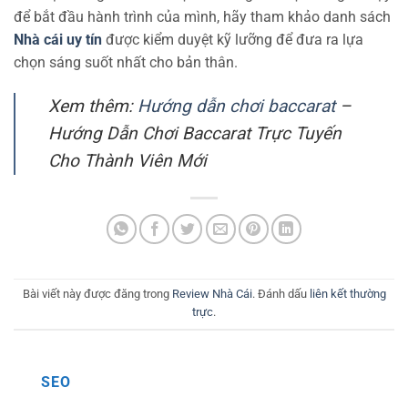
để bắt đầu hành trình của mình, hãy tham khảo danh sách
Nhà cái uy tín
được kiểm duyệt kỹ lưỡng để đưa ra lựa
chọn sáng suốt nhất cho bản thân.
Xem thêm:
Hướng dẫn chơi baccarat
–
Hướng Dẫn Chơi Baccarat Trực Tuyến
Cho Thành Viên Mới
Bài viết này được đăng trong
Review Nhà Cái
. Đánh dấu
liên kết thường
trực
.
SEO