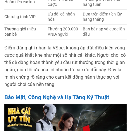
Hoàn tiền casino
cược
hàng tuần
Ưu đãi cá nhân
Dựa trên điểm tích lũy
Chương trình VIP
hóa
hàng tháng
Thưởng giới thiệu
Thưởng 200.000
Bạn bè nạp và cược lần
bạn bè
VNĐ/người
đầu
Điểm đáng ghi nhận là VSbet không áp đặt điều kiện vòng
cược quá khắt khe như một số nhà cái khác. Người chơi có
thể dễ dàng hoàn thành yêu cầu rút thưởng trong thời gian
ngắn, giúp tối ưu hóa lợi nhuận từ các ưu đãi này. Đây là
minh chứng rõ ràng cho cam kết đồng hành thực sự với
người chơi của nền tảng.
Bảo Mật, Công Nghệ và Hạ Tầng Kỹ Thuật