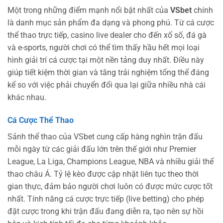
Một trong những điểm mạnh nổi bật nhất của
VSbet
chính
là danh mục sản phẩm đa dạng và phong phú. Từ cá cược
thể thao trực tiếp, casino live dealer cho đến xổ số, đá gà
và e-sports, người chơi có thể tìm thấy hầu hết mọi loại
hình giải trí cá cược tại một nền tảng duy nhất. Điều này
giúp tiết kiệm thời gian và tăng trải nghiệm tổng thể đáng
kể so với việc phải chuyển đổi qua lại giữa nhiều nhà cái
khác nhau.
Cá Cược Thể Thao
Sảnh thể thao của VSbet cung cấp hàng nghìn trận đấu
mỗi ngày từ các giải đấu lớn trên thế giới như Premier
League, La Liga, Champions League, NBA và nhiều giải thể
thao châu Á. Tỷ lệ kèo được cập nhật liên tục theo thời
gian thực, đảm bảo người chơi luôn có được mức cược tốt
nhất. Tính năng cá cược trực tiếp (live betting) cho phép
đặt cược trong khi trận đấu đang diễn ra, tạo nên sự hồi