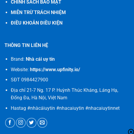
CHÍNH SÁCH BẢO MẬT
MIỄN TRỪ TRÁCH NHIỆM
ĐIỀU KHOẢN ĐIỀU KIỆN
THÔNG TIN LIÊN HỆ
Brand:
Nhà cái uy tín
Website:
https://www.upfinity.io/
SĐT 0984427900
Địa chỉ 21-7 Ng. 17 P. Huỳnh Thúc Kháng, Láng Hạ,
Đống Đa, Hà Nội, Việt Nam
Hastag #nhàcáiuytín #nhacaiuytin #nhacaiuytinnet