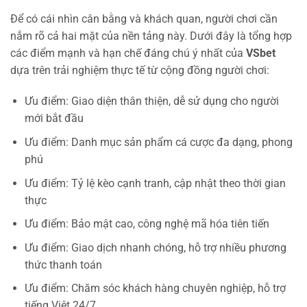
Để có cái nhìn cân bằng và khách quan, người chơi cần
nắm rõ cả hai mặt của nền tảng này. Dưới đây là tổng hợp
các điểm mạnh và hạn chế đáng chú ý nhất của
VSbet
dựa trên trải nghiệm thực tế từ cộng đồng người chơi:
Ưu điểm: Giao diện thân thiện, dễ sử dụng cho người
mới bắt đầu
Ưu điểm: Danh mục sản phẩm cá cược đa dạng, phong
phú
Ưu điểm: Tỷ lệ kèo cạnh tranh, cập nhật theo thời gian
thực
Ưu điểm: Bảo mật cao, công nghệ mã hóa tiên tiến
Ưu điểm: Giao dịch nhanh chóng, hỗ trợ nhiều phương
thức thanh toán
Ưu điểm: Chăm sóc khách hàng chuyên nghiệp, hỗ trợ
tiếng Việt 24/7