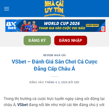
Bỏ
qua
nội
dung
ĐĂNG KÝ
ĐĂNG NHẬP
REVIEW NHÀ CÁI
VSbet – Đánh Giá Sân Chơi Cá Cược
Đẳng Cấp Châu Á
ĐĂNG VÀO
THÁNG 6 2, 2026
BỞI
SEO
Trong thị trường cá cược trực tuyến ngày càng sôi động tại
châu Á,
VSbet
đang nổi lên như một cái tên đáng chú ý với