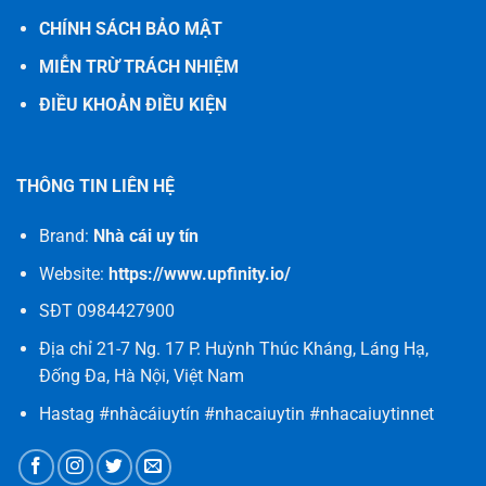
CHÍNH SÁCH BẢO MẬT
MIỄN TRỪ TRÁCH NHIỆM
ĐIỀU KHOẢN ĐIỀU KIỆN
THÔNG TIN LIÊN HỆ
Brand:
Nhà cái uy tín
Website:
https://www.upfinity.io/
SĐT 0984427900
Địa chỉ 21-7 Ng. 17 P. Huỳnh Thúc Kháng, Láng Hạ,
Đống Đa, Hà Nội, Việt Nam
Hastag #nhàcáiuytín #nhacaiuytin #nhacaiuytinnet