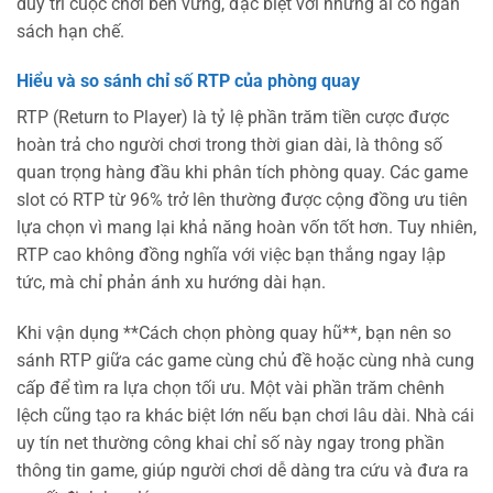
duy trì cuộc chơi bền vững, đặc biệt với những ai có ngân
sách hạn chế.
Hiểu và so sánh chỉ số RTP của phòng quay
RTP (Return to Player) là tỷ lệ phần trăm tiền cược được
hoàn trả cho người chơi trong thời gian dài, là thông số
quan trọng hàng đầu khi phân tích phòng quay. Các game
slot có RTP từ 96% trở lên thường được cộng đồng ưu tiên
lựa chọn vì mang lại khả năng hoàn vốn tốt hơn. Tuy nhiên,
RTP cao không đồng nghĩa với việc bạn thắng ngay lập
tức, mà chỉ phản ánh xu hướng dài hạn.
Khi vận dụng **Cách chọn phòng quay hũ**, bạn nên so
sánh RTP giữa các game cùng chủ đề hoặc cùng nhà cung
cấp để tìm ra lựa chọn tối ưu. Một vài phần trăm chênh
lệch cũng tạo ra khác biệt lớn nếu bạn chơi lâu dài. Nhà cái
uy tín net thường công khai chỉ số này ngay trong phần
thông tin game, giúp người chơi dễ dàng tra cứu và đưa ra