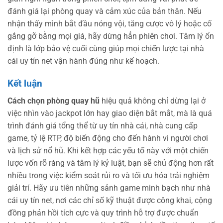
đánh giá lại phòng quay và cảm xúc của bản thân. Nếu
nhận thấy mình bắt đầu nóng vội, tăng cược vô lý hoặc cố
gắng gỡ bằng mọi giá, hãy dừng hẳn phiên chơi. Tâm lý ổn
định là lớp bảo vệ cuối cùng giúp mọi chiến lược tại nhà
cái uy tín net vận hành đúng như kế hoạch.
Kết luận
Cách chọn phòng quay hũ
hiệu quả không chỉ dừng lại ở
việc nhìn vào jackpot lớn hay giao diện bắt mắt, mà là quá
trình đánh giá tổng thể từ uy tín nhà cái, nhà cung cấp
game, tỷ lệ RTP, độ biến động cho đến hành vi người chơi
và lịch sử nổ hũ. Khi kết hợp các yếu tố này với một chiến
lược vốn rõ ràng và tâm lý kỷ luật, bạn sẽ chủ động hơn rất
nhiều trong việc kiểm soát rủi ro và tối ưu hóa trải nghiệm
giải trí. Hãy ưu tiên những sảnh game minh bạch như nhà
cái uy tín net, nơi các chỉ số kỹ thuật được công khai, cộng
đồng phản hồi tích cực và quy trình hỗ trợ được chuẩn