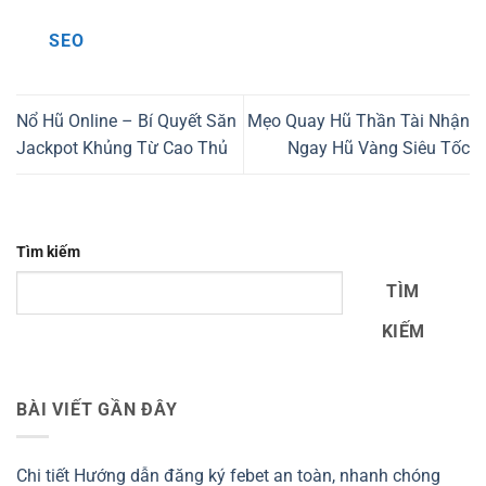
SEO
Nổ Hũ Online – Bí Quyết Săn
Mẹo Quay Hũ Thần Tài Nhận
Jackpot Khủng Từ Cao Thủ
Ngay Hũ Vàng Siêu Tốc
Tìm kiếm
TÌM
KIẾM
BÀI VIẾT GẦN ĐÂY
Chi tiết Hướng dẫn đăng ký febet an toàn, nhanh chóng