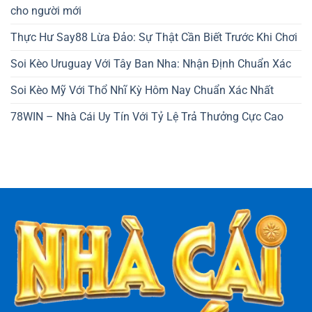
cho người mới
Thực Hư Say88 Lừa Đảo: Sự Thật Cần Biết Trước Khi Chơi
Soi Kèo Uruguay Với Tây Ban Nha: Nhận Định Chuẩn Xác
Soi Kèo Mỹ Với Thổ Nhĩ Kỳ Hôm Nay Chuẩn Xác Nhất
78WIN – Nhà Cái Uy Tín Với Tỷ Lệ Trả Thưởng Cực Cao