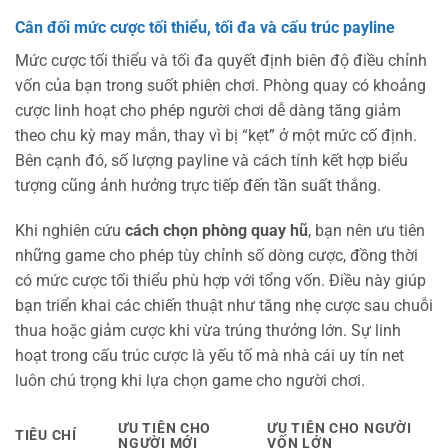
Cân đối mức cược tối thiểu, tối đa và cấu trúc payline
Mức cược tối thiểu và tối đa quyết định biên độ điều chỉnh
vốn của bạn trong suốt phiên chơi. Phòng quay có khoảng
cược linh hoạt cho phép người chơi dễ dàng tăng giảm
theo chu kỳ may mắn, thay vì bị “kẹt” ở một mức cố định.
Bên cạnh đó, số lượng payline và cách tính kết hợp biểu
tượng cũng ảnh hưởng trực tiếp đến tần suất thắng.
Khi nghiên cứu
cách chọn phòng quay hũ
, bạn nên ưu tiên
những game cho phép tùy chỉnh số dòng cược, đồng thời
có mức cược tối thiểu phù hợp với tổng vốn. Điều này giúp
bạn triển khai các chiến thuật như tăng nhẹ cược sau chuỗi
thua hoặc giảm cược khi vừa trúng thưởng lớn. Sự linh
hoạt trong cấu trúc cược là yếu tố mà nhà cái uy tín net
luôn chú trọng khi lựa chọn game cho người chơi.
ƯU TIÊN CHO
ƯU TIÊN CHO NGƯỜI
TIÊU CHÍ
NGƯỜI MỚI
VỐN LỚN