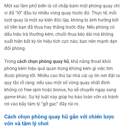
Một sai lầm phổ biến là cố chấp bám một phòng quay chỉ
vì đã “lỡ” đầu tư nhiều vòng quay trước đó. Thực tế, mỗi
lượt quay là một sự kiện độc lập, không bị ảnh hưởng bởi
số tiền bạn đã thua hay thắng trước đây. Nếu phòng có
dấu hiệu trả thưởng kém, chuỗi thua kéo dài mà không
xuất hiện bất kỳ tín hiệu tích cực nào, bạn nên mạnh dạn
đổi phòng.
Trong
cách chọn phòng quay hũ
, khả năng thoát khỏi
phòng kém hiệu quả quan trọng không kém gì việc tìm
được phòng tốt. Nhiều cao thủ tại nhà cái uy tín net đặt ra
quy tắc rõ ràng: nếu sau một số vòng quay nhất định
không có free spin hoặc bonus, họ sẽ chuyển ngay sang
game khác. Sự kỷ luật này giúp họ bảo toàn vốn và tránh
rơi vào bẫy tâm lý “gỡ gạc” đầy rủi ro.
Cách chọn phòng quay hũ gắn với chiến lược
vốn và tâm lý chơi