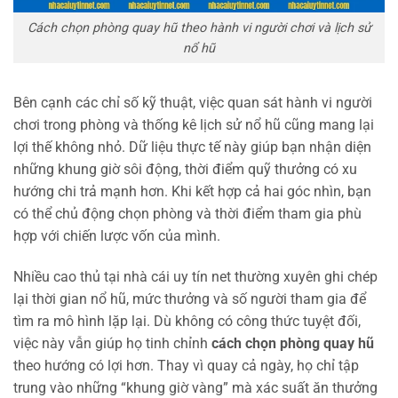
Cách chọn phòng quay hũ theo hành vi người chơi và lịch sử
nổ hũ
Bên cạnh các chỉ số kỹ thuật, việc quan sát hành vi người
chơi trong phòng và thống kê lịch sử nổ hũ cũng mang lại
lợi thế không nhỏ. Dữ liệu thực tế này giúp bạn nhận diện
những khung giờ sôi động, thời điểm quỹ thưởng có xu
hướng chi trả mạnh hơn. Khi kết hợp cả hai góc nhìn, bạn
có thể chủ động chọn phòng và thời điểm tham gia phù
hợp với chiến lược vốn của mình.
Nhiều cao thủ tại nhà cái uy tín net thường xuyên ghi chép
lại thời gian nổ hũ, mức thưởng và số người tham gia để
tìm ra mô hình lặp lại. Dù không có công thức tuyệt đối,
việc này vẫn giúp họ tinh chỉnh
cách chọn phòng quay hũ
theo hướng có lợi hơn. Thay vì quay cả ngày, họ chỉ tập
trung vào những “khung giờ vàng” mà xác suất ăn thưởng