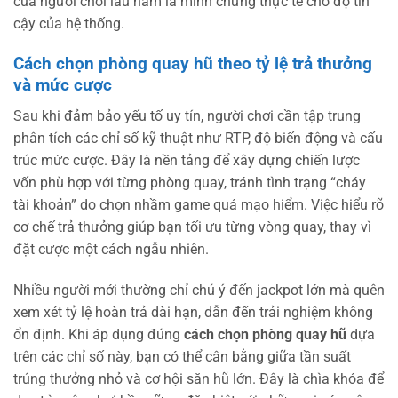
của người chơi lâu năm là minh chứng thực tế cho độ tin
cậy của hệ thống.
Cách chọn phòng quay hũ theo tỷ lệ trả thưởng
và mức cược
Sau khi đảm bảo yếu tố uy tín, người chơi cần tập trung
phân tích các chỉ số kỹ thuật như RTP, độ biến động và cấu
trúc mức cược. Đây là nền tảng để xây dựng chiến lược
vốn phù hợp với từng phòng quay, tránh tình trạng “cháy
tài khoản” do chọn nhầm game quá mạo hiểm. Việc hiểu rõ
cơ chế trả thưởng giúp bạn tối ưu từng vòng quay, thay vì
đặt cược một cách ngẫu nhiên.
Nhiều người mới thường chỉ chú ý đến jackpot lớn mà quên
xem xét tỷ lệ hoàn trả dài hạn, dẫn đến trải nghiệm không
ổn định. Khi áp dụng đúng
cách chọn phòng quay hũ
dựa
trên các chỉ số này, bạn có thể cân bằng giữa tần suất
trúng thưởng nhỏ và cơ hội săn hũ lớn. Đây là chìa khóa để