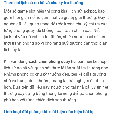
Theo dõi lịch sử nổ hũ và chu kỳ trả thưởng
Một số game slot hiển thị công khai lịch sử jackpot, bao
gồm thời gian nổ hũ gần nhất và giá trị giải thưởng. Đây là
nguồn dữ liệu quan trọng để ước lượng chu kỳ chi trả của
từng phòng quay, dù không hoàn toàn chính xác. Nếu
jackpot vừa nổ với giá trị rất lớn, nhiều người chơi sẽ tạm
thời tránh phòng đó vì cho rằng quỹ thưởng cần thời gian
tích lũy lại.
Khi vận dụng
cách chọn phòng quay hũ
, bạn nên kết hợp
lịch sử nổ hũ với quan sát thực tế tần suất trả thưởng nhỏ.
Những phòng có chu kỳ thưởng đều, xen kẽ giữa thưởng
nhỏ và trung bình, thường mang lại trải nghiệm ổn định
hơn. Dựa trên dữ liệu này, người chơi tại nhà cái uy tín net
thường xây dựng bảng thống kê riêng để lựa chọn phòng
phù hợp với từng chiến dịch săn thưởng.
Linh hoạt đổi phòng khi xuất hiện dấu hiệu bất lợi