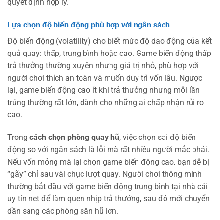
quyết định hợp lý.
Lựa chọn độ biến động phù hợp với ngân sách
Độ biến động (volatility) cho biết mức độ dao động của kết
quả quay: thấp, trung bình hoặc cao. Game biến động thấp
trả thưởng thường xuyên nhưng giá trị nhỏ, phù hợp với
người chơi thích an toàn và muốn duy trì vốn lâu. Ngược
lại, game biến động cao ít khi trả thưởng nhưng mỗi lần
trúng thường rất lớn, dành cho những ai chấp nhận rủi ro
cao.
Trong
cách chọn phòng quay hũ
, việc chọn sai độ biến
động so với ngân sách là lỗi mà rất nhiều người mắc phải.
Nếu vốn mỏng mà lại chọn game biến động cao, bạn dễ bị
“gãy” chỉ sau vài chục lượt quay. Người chơi thông minh
thường bắt đầu với game biến động trung bình tại nhà cái
uy tín net để làm quen nhịp trả thưởng, sau đó mới chuyển
dần sang các phòng săn hũ lớn.