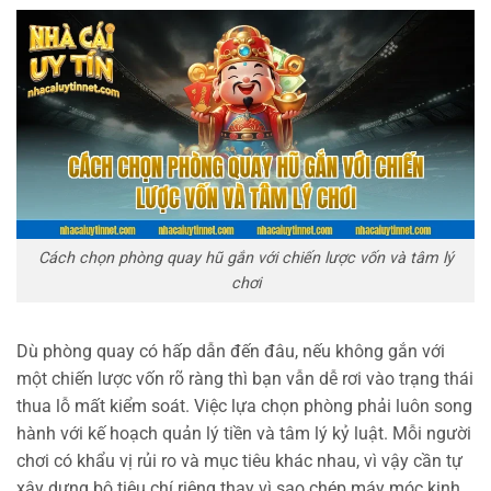
Cách chọn phòng quay hũ gắn với chiến lược vốn và tâm lý
chơi
Dù phòng quay có hấp dẫn đến đâu, nếu không gắn với
một chiến lược vốn rõ ràng thì bạn vẫn dễ rơi vào trạng thái
thua lỗ mất kiểm soát. Việc lựa chọn phòng phải luôn song
hành với kế hoạch quản lý tiền và tâm lý kỷ luật. Mỗi người
chơi có khẩu vị rủi ro và mục tiêu khác nhau, vì vậy cần tự
xây dựng bộ tiêu chí riêng thay vì sao chép máy móc kinh