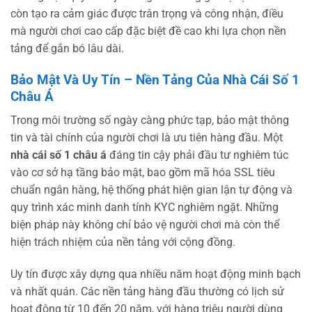
còn tạo ra cảm giác được trân trọng và công nhận, điều
mà người chơi cao cấp đặc biệt đề cao khi lựa chọn nền
tảng để gắn bó lâu dài.
Bảo Mật Và Uy Tín – Nền Tảng Của Nhà Cái Số 1
Châu Á
Trong môi trường số ngày càng phức tạp, bảo mật thông
tin và tài chính của người chơi là ưu tiên hàng đầu. Một
nhà cái số 1 châu á
đáng tin cậy phải đầu tư nghiêm túc
vào cơ sở hạ tầng bảo mật, bao gồm mã hóa SSL tiêu
chuẩn ngân hàng, hệ thống phát hiện gian lận tự động và
quy trình xác minh danh tính KYC nghiêm ngặt. Những
biện pháp này không chỉ bảo vệ người chơi mà còn thể
hiện trách nhiệm của nền tảng với cộng đồng.
Uy tín được xây dựng qua nhiều năm hoạt động minh bạch
và nhất quán. Các nền tảng hàng đầu thường có lịch sử
hoạt động từ 10 đến 20 năm, với hàng triệu người dùng