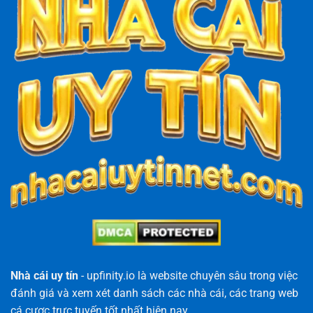
Nhà cái uy tín
- upfinity.io là website chuyên sâu trong việc
đánh giá và xem xét danh sách các nhà cái, các trang web
cá cược trực tuyến tốt nhất hiện nay.