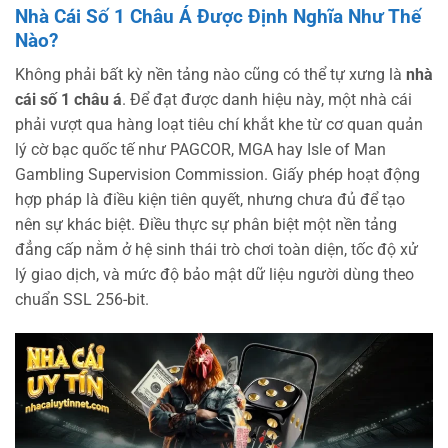
Nhà Cái Số 1 Châu Á Được Định Nghĩa Như Thế
Nào?
Không phải bất kỳ nền tảng nào cũng có thể tự xưng là
nhà
cái số 1 châu á
. Để đạt được danh hiệu này, một nhà cái
phải vượt qua hàng loạt tiêu chí khắt khe từ cơ quan quản
lý cờ bạc quốc tế như PAGCOR, MGA hay Isle of Man
Gambling Supervision Commission. Giấy phép hoạt động
hợp pháp là điều kiện tiên quyết, nhưng chưa đủ để tạo
nên sự khác biệt. Điều thực sự phân biệt một nền tảng
đẳng cấp nằm ở hệ sinh thái trò chơi toàn diện, tốc độ xử
lý giao dịch, và mức độ bảo mật dữ liệu người dùng theo
chuẩn SSL 256-bit.