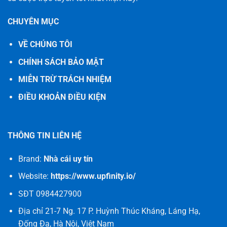
CHUYÊN MỤC
VỀ CHÚNG TÔI
CHÍNH SÁCH BẢO MẬT
MIỄN TRỪ TRÁCH NHIỆM
ĐIỀU KHOẢN ĐIỀU KIỆN
THÔNG TIN LIÊN HỆ
Brand:
Nhà cái uy tín
Website:
https://www.upfinity.io/
SĐT 0984427900
Địa chỉ 21-7 Ng. 17 P. Huỳnh Thúc Kháng, Láng Hạ,
Đống Đa, Hà Nội, Việt Nam