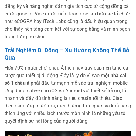
đăng ký và hàng nghìn đánh giá tích cực từ cộng đồng cá
cược quốc tế. Việc được kiểm toán độc lập bởi các tổ chức
như eCOGRA hay iTech Labs cũng là dấu hiệu quan trọng
cho thấy nền tảng cam kết với sự công bằng và minh bạch
trong từng trò chơi.
Trải Nghiệm Di Động – Xu Hướng Không Thể Bỏ
Qua
Hơn 70% người chơi châu Á hiện nay truy cập nền tảng cá
cược qua thiết bị di động. Đây là lý do vì sao một
nhà cái
số 1 châu á
phải đầu tư mạnh mẽ vào trải nghiệm mobile.
Ứng dụng native cho iOS và Android với thiết kế tối ưu, tải
nhanh và đầy đủ tính năng là tiêu chuẩn tối thiểu. Giao
diện cảm ứng mượt mà, điều hướng trực quan và khả năng
thích ứng với nhiều kích thước màn hình là những yếu tố
quyết định sự hài lòng của người dùng.