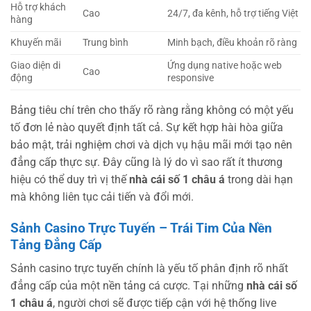
Hỗ trợ khách
Cao
24/7, đa kênh, hỗ trợ tiếng Việt
hàng
Khuyến mãi
Trung bình
Minh bạch, điều khoản rõ ràng
Giao diện di
Ứng dụng native hoặc web
Cao
động
responsive
Bảng tiêu chí trên cho thấy rõ ràng rằng không có một yếu
tố đơn lẻ nào quyết định tất cả. Sự kết hợp hài hòa giữa
bảo mật, trải nghiệm chơi và dịch vụ hậu mãi mới tạo nên
đẳng cấp thực sự. Đây cũng là lý do vì sao rất ít thương
hiệu có thể duy trì vị thế
nhà cái số 1 châu á
trong dài hạn
mà không liên tục cải tiến và đổi mới.
Sảnh Casino Trực Tuyến – Trái Tim Của Nền
Tảng Đẳng Cấp
Sảnh casino trực tuyến chính là yếu tố phân định rõ nhất
đẳng cấp của một nền tảng cá cược. Tại những
nhà cái số
1 châu á
, người chơi sẽ được tiếp cận với hệ thống live